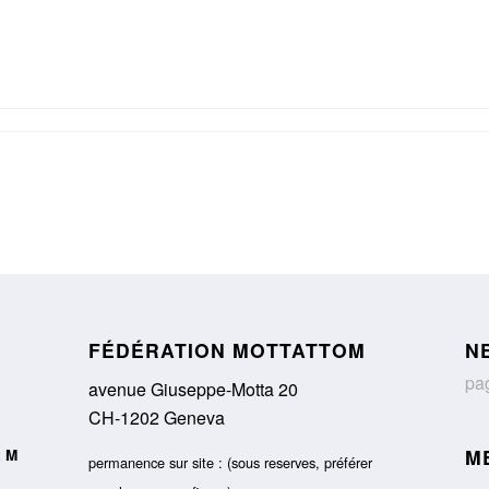
FÉDÉRATION MOTTATTOM
N
pag
avenue Giuseppe-Motta 20
CH-1202 Geneva
M
t M
permanence sur site : (sous reserves, préférer