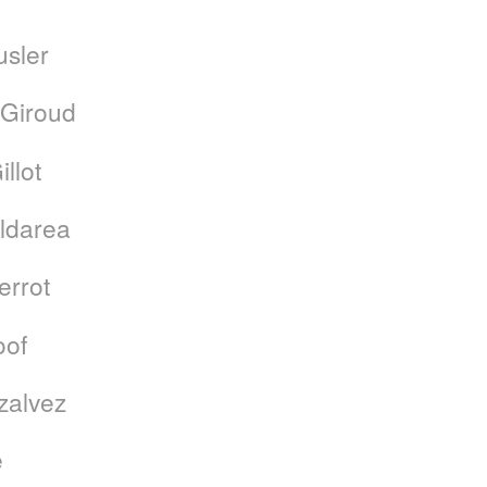
usler
 Giroud
llot
ldarea
errot
oof
zalvez
e