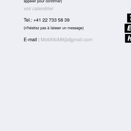
appeler pour confirmer)
voir calendrier
Tel.: +41 22 733 58 39
(n'hésitez pas à laisser un message)
E-mail :
MottAttoMik[at]gmail.com