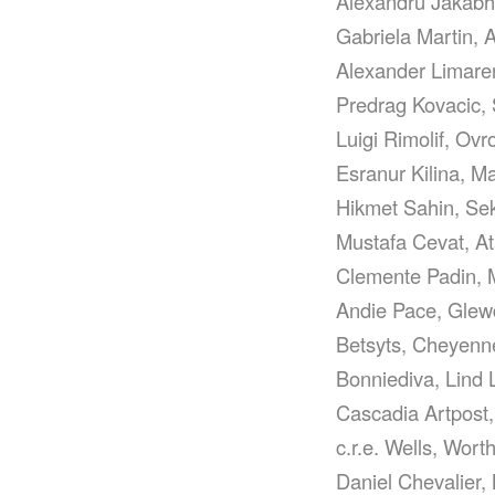
Alexandru Jakabh
Gabriela Martin, 
Alexander Limarer
Predrag Kovacic, 
Luigi Rimolif, Ov
Esranur Kilina, Ma
Hikmet Sahin, Sek
Mustafa Cevat, At
Clemente Padin, 
Andie Pace, Glew
Betsyts, Cheyen
Bonniediva, Lind
Cascadia Artpost
c.r.e. Wells, Wor
Daniel Chevalier