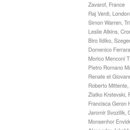
Zavarof, France
Raj Verdi, Londo
Simon Warren, Tr
Leslie Atkins, Cr
Biro Ildiko, Szege
Domenico Ferrara F
Morico Menconi Tiz
Pietro Romano Mata
Renate et Giovann
Roberto Mittente, 
Zlatko Krstevski,
Francisca Geron H
Jaromir Svozilik,
Monsenhor Envide 