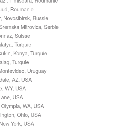
azi, Timisoara, Roumanie
Aiud, Roumanie
, Novosibirsk, Russie
Sremska Mitrovica, Serbie
ronnaz, Suisse
latya, Turquie
ukin, Konya, Turquie
alag, Turquie
Montevideo, Uruguay
dale, AZ, USA
ne, WY, USA
 Lane, USA
, Olympia, WA, USA
thington, Ohio, USA
, New York, USA