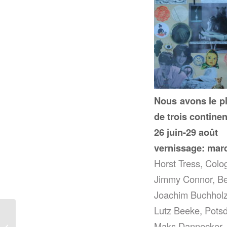
Nous avons le pla
de trois continen
26 juin-29 août
vernissage: mard
Horst Tress, Col
Jimmy Connor, Be
Joachim Buchholz
Lutz Beeke, Pots
Christiane Maizierre:
Maks Dannecker, 
Reflet de Perles de