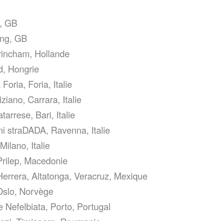
n, GB
ing, GB
orincham, Hollande
d, Hongrie
oria, Foria, Italie
iano, Carrara, Italie
rrese, Bari, Italie
i straDADA, Ravenna, Italie
Milano, Italie
 Prilep, Macedonie
errera, Altatonga, Veracruz, Mexique
 Oslo, Norvège
Nefelbiata, Porto, Portugal