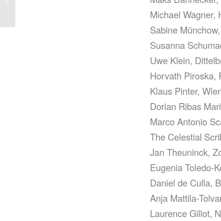
Verre
Michael Wagner, 
Sabine Münchow,
Susanna Schumach
Uwe Klein, Dittel
Horvath Piroska, R
Klaus Pinter, Wien
Dorian Ribas Mari
Marco Antonio Scar
The Celestial Scrib
Jan Theuninck, Z
Eugenia Toledo-K
Daniel de Culla, 
Anja Mattila-Tolv
Laurence Gillot, 