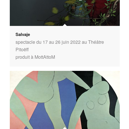
Salvaje
spectacle du 17 au 26 juin 2022 au Théâtre
Pitoëff
produit à MottAttoM