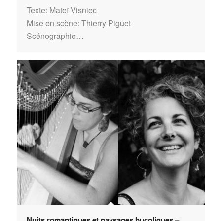
Texte: Mateï Visniec
Mise en scène: Thierry Piguet
Scénographie…
Nuits romantiques et paysages bucoliques –