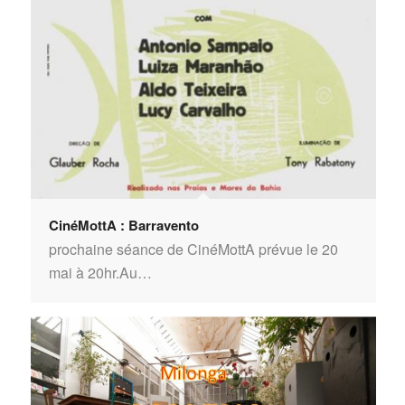
CinéMottA : Barravento
prochaine séance de CinéMottA prévue le 20
mai à 20hr.Au…