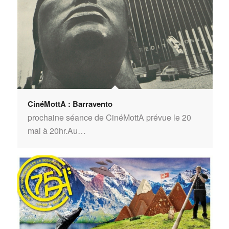
CinéMottA : Barravento
prochaine séance de CinéMottA prévue le 20
mai à 20hr.Au…