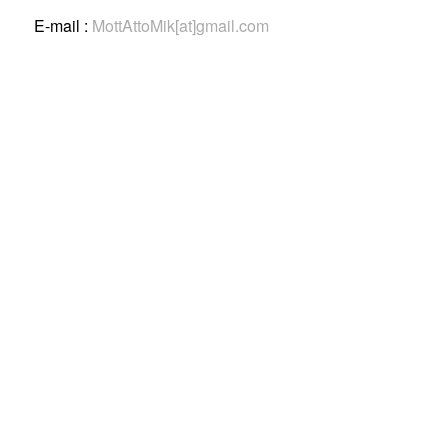
E-mail :
MottAttoMik[at]gmail.com