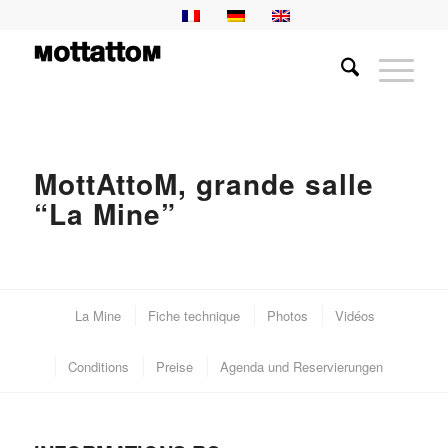
MottAttoM, grande salle
“La Mine”
La Mine
Fiche technique
Photos
Vidéos
Conditions
Preise
Agenda und Reservierungen