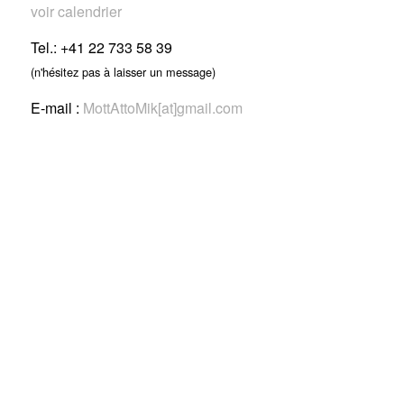
voir calendrier
Tel.: +41 22 733 58 39
(n'hésitez pas à laisser un message)
E-mail :
MottAttoMik[at]gmail.com