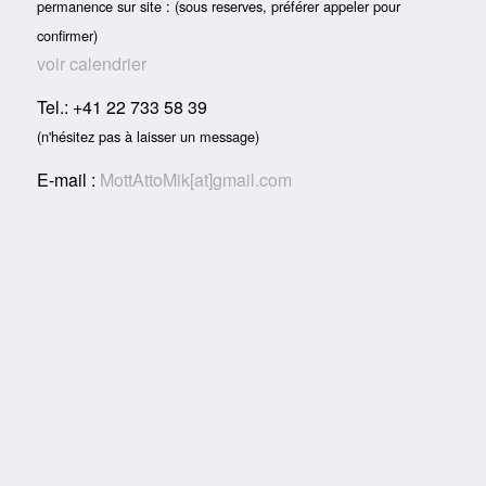
permanence sur site : (sous reserves, préférer appeler pour
confirmer)
voir calendrier
Tel.: +41 22 733 58 39
(n'hésitez pas à laisser un message)
E-mail :
MottAttoMik[at]gmail.com