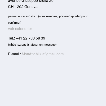
avenue Giuseppe-Motta 20
CH-1202 Geneva
permanence sur site : (sous reserves, préférer appeler pour
confirmer)
voir calendrier
Tel.: +41 22 733 58 39
(n'hésitez pas à laisser un message)
E-mail :
MottAttoMik[at]gmail.com