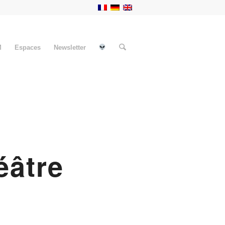
M
Espaces
Newsletter
âtre