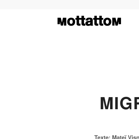
MIG
Texte: Mateï Vis