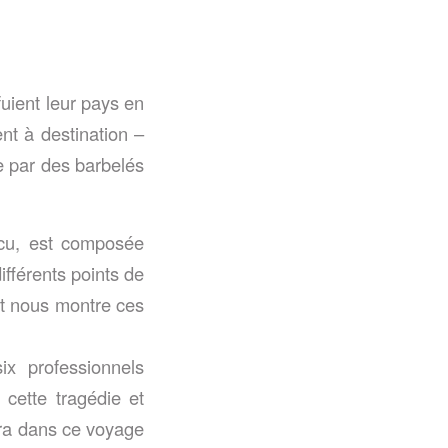
uient leur pays en
nt à destination –
e par des barbelés
scu, est composée
fférents points de
et nous montre ces
x professionnels
 cette tragédie et
era dans ce voyage