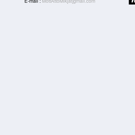
E-mail :
MottAttoMik[at]gmail.com