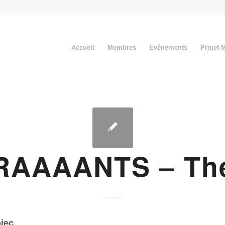
Accueil
Membres
Evénements
Projet 
RAAAANTS – Thé
niec