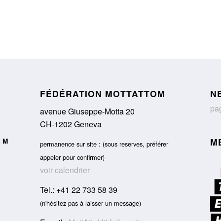
FÉDÉRATION MOTTATTOM
N
pag
avenue Giuseppe-Motta 20
CH-1202 Geneva
M
t M
permanence sur site : (sous reserves, préférer
appeler pour confirmer)
voir calendrier
Tel.: +41 22 733 58 39
(n'hésitez pas à laisser un message)