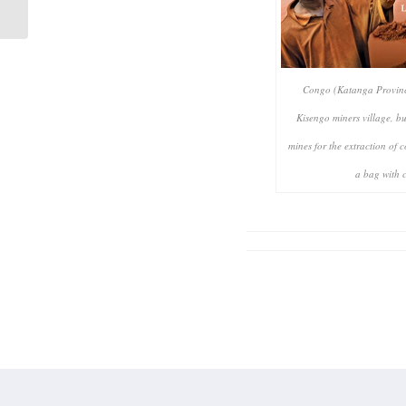
Congo (Katanga Provinc
Kisengo miners village, bu
mines for the extraction of 
a bag with c