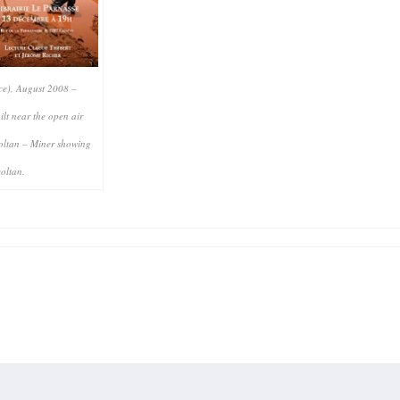
e), August 2008 –
ilt near the open air
coltan – Miner showing
oltan.