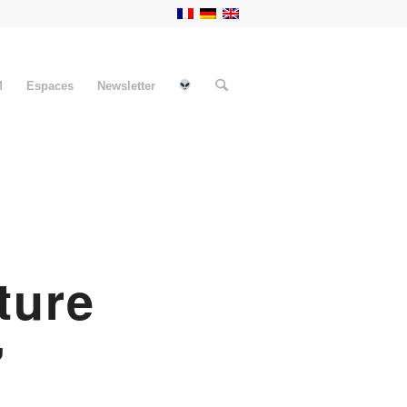
M
Espaces
Newsletter
ture
”