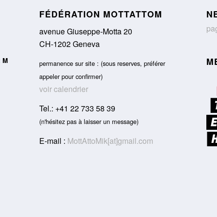
FÉDÉRATION MOTTATTOM
N
pag
avenue Giuseppe-Motta 20
CH-1202 Geneva
M
t M
permanence sur site : (sous reserves, préférer
appeler pour confirmer)
voir calendrier
Tel.: +41 22 733 58 39
(n'hésitez pas à laisser un message)
E-mail :
MottAttoMik[at]gmail.com