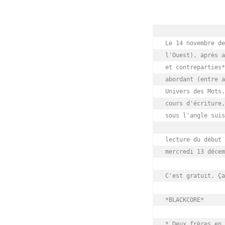
Le 14 novembre de
l'Ouest), après a
et contreparties*
abordant (entre a
Univers des Mots.
cours d'écriture,
sous l'angle suis
lecture du début 
mercredi 13 décem
C'est gratuit. Ça
*BLACKCORE*

* Deux frères en 