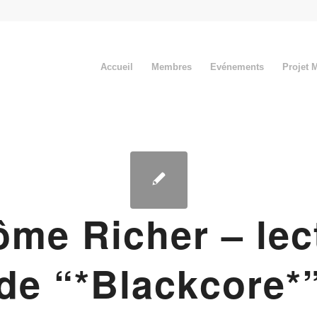
Accueil
Membres
Evénements
Projet 
ôme Richer – lec
de “*Blackcore*