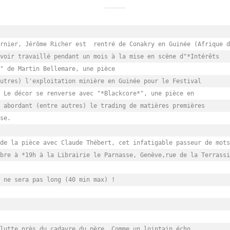
rnier, Jérôme Richer est  rentré de Conakry en Guinée (Afrique d
voir travaillé pendant un mois à la mise en scène d"*Intérêts

" de Martin Bellemare, une pièce

utres) l'exploitation minière en Guinée pour le Festival

 Le décor se renverse avec "*Blackcore*", une pièce en

 abordant (entre autres) le trading de matières premières

se.

de la pièce avec Claude Thébert, cet infatigable passeur de mots
bre à *19h à la Librairie le Parnasse, Genève,rue de la Terrassi
 ne sera pas long (40 min max) !

lutte près du cadavre du père. Comme un lointain écho
