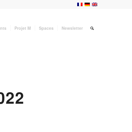
nts
Projet M
Spaces
Newsletter
022