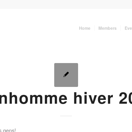
Home
Members
Eve
nhomme hiver 2
s gens!