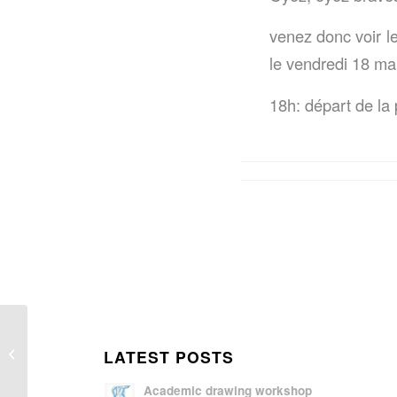
venez donc voir 
le vendredi 18 ma
18h: départ de la
Nuits romantiques et
paysages bucoliques –
LATEST POSTS
Récital
Academic drawing workshop