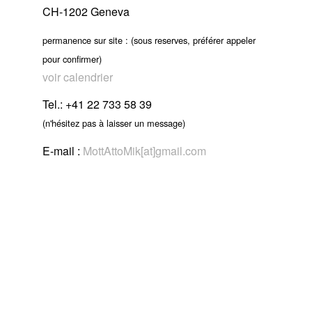
CH-1202 Geneva
permanence sur site : (sous reserves, préférer appeler
pour confirmer)
voir calendrier
Tel.: +41 22 733 58 39
(n'hésitez pas à laisser un message)
E-mail :
MottAttoMik[at]gmail.com