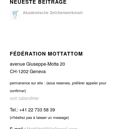
NEUESTE BEITRÄGE
Akademische Zeichenwerkstatt
16 Juni 2022 - 9 h 29 min
FÉDÉRATION MOTTATTOM
avenue Giuseppe-Motta 20
CH-1202 Geneva
permanence sur site : (sous reserves, préférer appeler pour
confirmer)
voir calendrier
Tel.: +41 22 733 58 39
(n'hésitez pas à laisser un message)
E-mail :
MottAttoMik[at]gmail.com