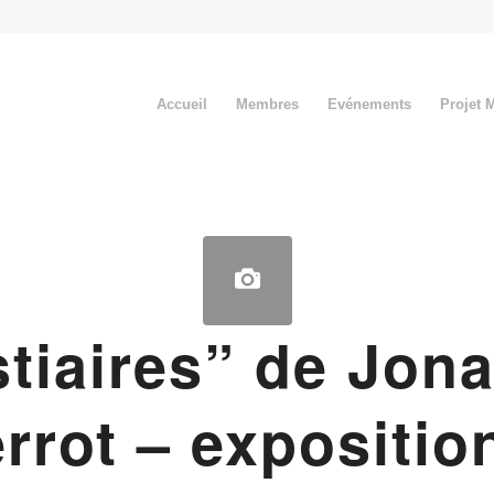
Accueil
Membres
Evénements
Projet 
tiaires” de Jon
rrot – expositio