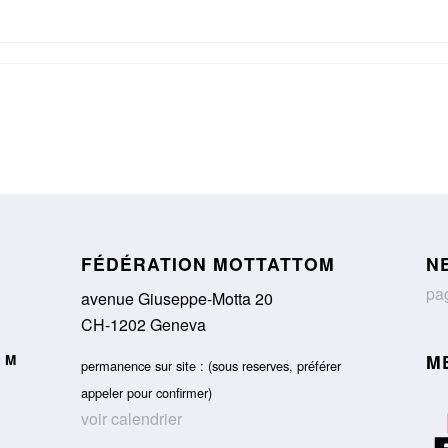
FÉDÉRATION MOTTATTOM
N
pag
avenue Giuseppe-Motta 20
CH-1202 Geneva
M
t M
permanence sur site : (sous reserves, préférer
appeler pour confirmer)
voir calendrier