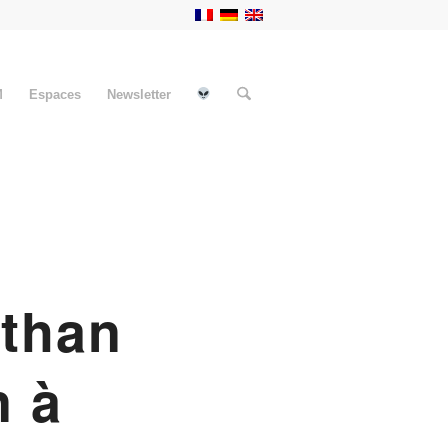
M
Espaces
Newsletter
athan
n à