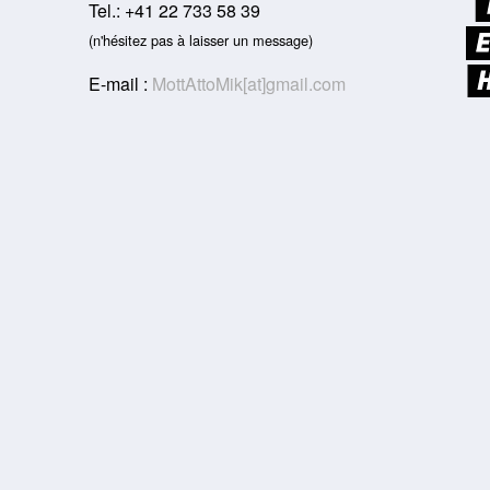
Tel.: +41 22 733 58 39
(n'hésitez pas à laisser un message)
E-mail :
MottAttoMik[at]gmail.com