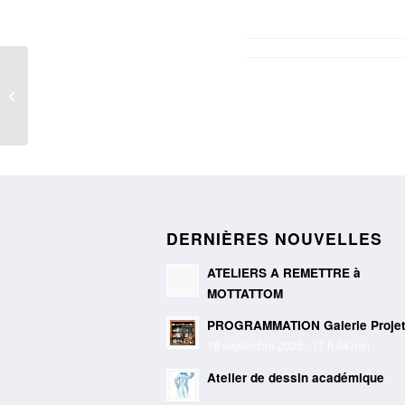
Cie Séléné – Catherine
Gaillard – au festival
des Jobelins
DERNIÈRES NOUVELLES
ATELIERS A REMETTRE à
MOTTATTOM
PROGRAMMATION Galerie Proje
18 septembre 2025 - 17 h 04 min
Atelier de dessin académique