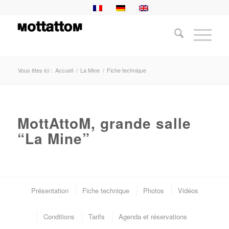
Vous êtes ici :
Accueil
/
La Mine
/
Fiche technique
MottAttoM, grande salle
“La Mine”
Présentation
Fiche technique
Photos
Vidéos
Conditions
Tarifs
Agenda et réservations